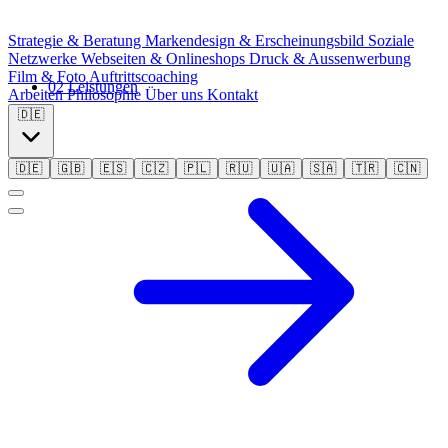
Strategie & Beratung
Markendesign & Erscheinungsbild
Soziale
Netzwerke
Webseiten & Onlineshops
Druck & Aussenwerbung
Film & Foto
Auftritts­coaching
02
Leistungen
Arbeiten
Philosophie
Über uns
Kontakt
🇩🇪
🇩🇪
🇬🇧
🇪🇸
🇨🇿
🇵🇱
🇷🇺
🇺🇦
🇸🇦
🇹🇷
🇨🇳