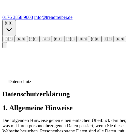
0176 3858 9603
info@trendtreiber.de
🇩🇪
🇩🇪
🇬🇧
🇪🇸
🇨🇿
🇵🇱
🇷🇺
🇺🇦
🇸🇦
🇹🇷
🇨🇳
— Datenschutz
Datenschutzerklärung
1. Allgemeine Hinweise
Die folgenden Hinweise geben einen einfachen Überblick darüber,
was mit Ihren personen­bezogenen Daten passiert, wenn Sie diese
Webseite besuchen. Personen­bezogene Daten sind alle Daten, mit