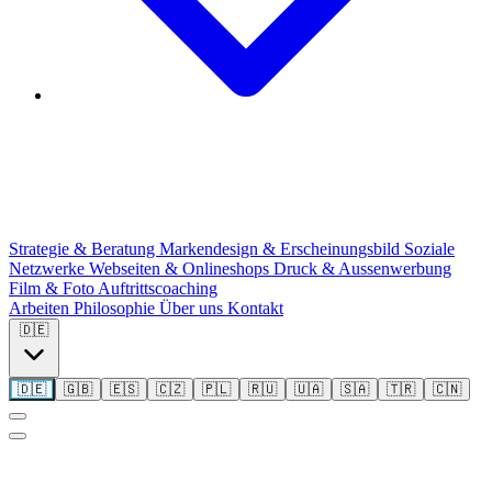
Strategie & Beratung
Markendesign & Erscheinungsbild
Soziale
Netzwerke
Webseiten & Onlineshops
Druck & Aussenwerbung
Film & Foto
Auftritts­coaching
Arbeiten
Philosophie
Über uns
Kontakt
🇩🇪
🇩🇪
🇬🇧
🇪🇸
🇨🇿
🇵🇱
🇷🇺
🇺🇦
🇸🇦
🇹🇷
🇨🇳