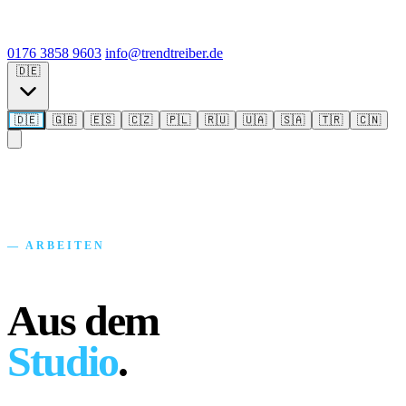
0176 3858 9603
info@trendtreiber.de
🇩🇪
🇩🇪
🇬🇧
🇪🇸
🇨🇿
🇵🇱
🇷🇺
🇺🇦
🇸🇦
🇹🇷
🇨🇳
— ARBEITEN
Aus dem
Studio
.