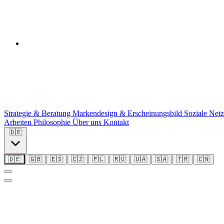
Strategie & Beratung
Markendesign & Erscheinungsbild
Soziale Net
Arbeiten
Philosophie
Über uns
Kontakt
🇩🇪
🇩🇪
🇬🇧
🇪🇸
🇨🇿
🇵🇱
🇷🇺
🇺🇦
🇸🇦
🇹🇷
🇨🇳